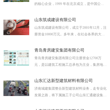
的核心企业，1999 年在北京成立，是中国公路
业
育
建”
梦
信
施工行业首家上市公司。公司注册资本金 38.02
亿元。目...
团
公
息
山东筑成建设有限公司
联
山东筑成建设有限公司，成立于2001年12月，注
工
益
公
系
册资金10000万元。多年来，在社会各界的大力
委
支持下发展成为综合性建筑企业，年产值超5亿
开
我
元。现公司拥有...
青岛青房建安集团有限公司
们
青岛青房建安集团有限公司注册资金12700万
元，是以建筑工程施工总承包为主业，集房地产
投资开发与经营、建筑机械与料具租赁、装饰装
修修缮、维保等多种经营...
山东汇达新型建筑材料有限公司
济南城建集团整合新型建筑材料业务，走专业化
发展之路，将下属施工子公司山东汇通建设集团
有限公司及其他分子公司中的建材生产施工业务
独立，成立专业化子公司-...