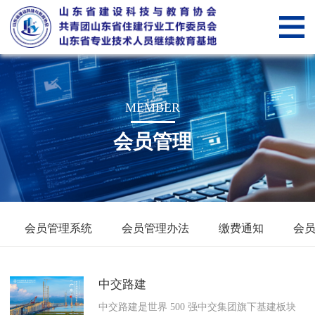
网
站
关
首
于
新
MEMBER
页
我
闻
党
会员管理
们
中
建
山
心
纵
东
会
横
省
员
智
会员管理系统
会员管理办法
缴费通知
会
住
管
慧
智
建
理
科
慧
服
中交路建
行
技
教
务“筑
筑
中交路建是世界 500 强中交集团旗下基建板块