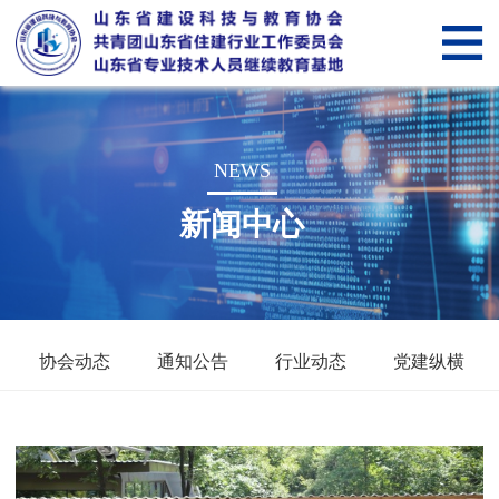
网
站
关
首
于
新
NEWS
页
我
闻
党
新闻中心
们
中
建
山
心
纵
东
会
横
省
员
智
协会动态
通知公告
行业动态
党建纵横
住
管
慧
智
建
理
科
慧
服
行
技
教
务“筑
筑