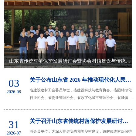
业
育
建”
梦
信
团
公
息
联
工
益
公
系
委
开
我
山东省传统村落保护发展研讨会暨协会村镇建设与传统村落保护分会工作会议成功召开
们
关于公布山东省 2026 年推动现代化人民城市建设建设建材系统 “五小” 创新竞赛成绩的通知
03
省建设建材工会委员单位，省建设科技与教育协会、省园林绿化
2026-08
行业协会、省物业管理协会、省数字化城市管理协会、省城镇供
排水协会、省城乡环境卫生协会会员单位，...
关于召开山东省传统村落保护发展研讨会暨省建设科技与教育协会村镇建设与传统村落保护分会工作会议的通知
31
各会员单位：为深入推进我省和美乡村建设，破解传统村落保护
2026-07