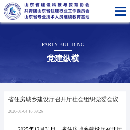
网
站
关
首
于
新
PARTY BUILDING
页
我
闻
党
党建纵横
们
中
建
山
心
纵
东
会
横
省
员
智
省住房城乡建设厅召开厅社会组织党委会议
住
管
慧
智
2026-01-04 16:39:26
建
理
科
慧
服
行
技
教
务“筑
筑
2025年12月31日，省住房城乡建设厅召开厅