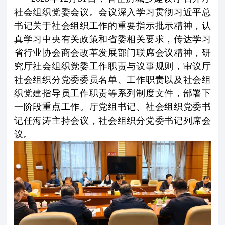
社会组织党委会议。会议深入学习贯彻习近平总
业
育
建”
梦
信
书记关于社会组织工作的重要指示批示精神，认
团
真学习中央有关政策和省委相关要求，传达学习
公
息
联
省行业协会商会改革发展部门联席会议精神，研
工
益
公
系
究厅社会组织党委工作职责与议事规则，审议厅
社会组织分党委委员名单、工作职责以及社会组
委
开
我
织党建指导员工作职责等系列制度文件，部署下
一阶段重点工作。厅党组书记、社会组织党委书
们
记任海涛主持会议，社会组织分党委书记列席会
议。