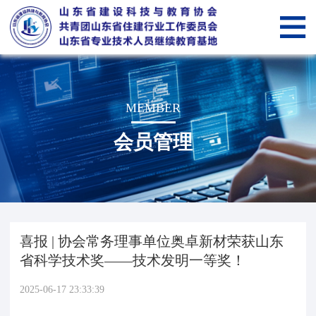
网
站
关
首
于
新
MEMBER
页
我
闻
党
会员管理
们
中
建
山
心
纵
东
会
横
省
员
智
喜报 | 协会常务理事单位奥卓新材荣获山东
住
管
慧
智
省科学技术奖——技术发明一等奖！
建
理
科
慧
服
2025-06-17 23:33:39
行
技
教
务“筑
筑