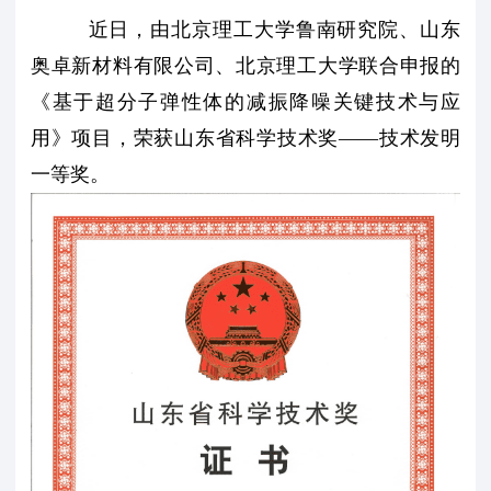
近日，由北京理工大学鲁南研究院、山东
业
育
建”
梦
信
奥卓新材料有限公司、北京理工大学联合申报的
团
公
息
联
《基于超分子弹性体的减振降噪关键技术与应
工
益
公
用》项目，荣获山东省科学技术奖——技术发明
系
一等奖。
委
开
我
们